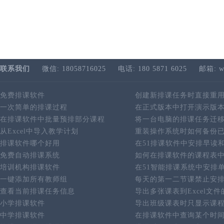
联系我们
微信: 18058716025
电话: 180 5871 6025
邮箱: w
免费排课软件
创建新排课任务时直接重
一次简单的排课过程
在正式版本中打开演示版
在排课软件中批量预排部分课程
将一台电脑的排课任务迁
从Excel中导入教学计划
重装操作系统时如何备份
排课软件哪个好用
在51排课软件中安排早读
免费自动排课系统
如何在排课软件的课程表
培训机构排课软件
在51智能排课系统中安排
一键添加所有教师组
每天的第一二节课禁止安
查看当前排课任务信息
导出多张课表到Excel文
小学排课软件
导出班级课表时只显示课
中学排课软件
在排课软件中查询某个时