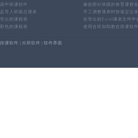
高中排课软件
修改部分班级的体育课程
反导入班级总课表
手工调整课表时快速定位
导出的课程表
在导出的Excel课表文件
彩色的课程表
使用合班加助教在排课软
排课软件
|
分班软件
|
软件界面