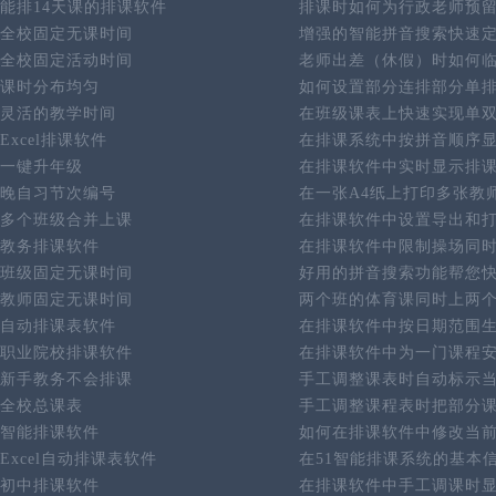
能排14天课的排课软件
排课时如何为行政老师预
全校固定无课时间
增强的智能拼音搜索快速
全校固定活动时间
老师出差（休假）时如何
课时分布均匀
如何设置部分连排部分单
灵活的教学时间
在班级课表上快速实现单
Excel排课软件
在排课系统中按拼音顺序
一键升年级
在排课软件中实时显示排
晚自习节次编号
在一张A4纸上打印多张教
多个班级合并上课
在排课软件中设置导出和
教务排课软件
在排课软件中限制操场同
班级固定无课时间
好用的拼音搜索功能帮您
教师固定无课时间
两个班的体育课同时上两
自动排课表软件
在排课软件中按日期范围
职业院校排课软件
在排课软件中为一门课程
新手教务不会排课
手工调整课表时自动标示
全校总课表
手工调整课程表时把部分
智能排课软件
如何在排课软件中修改当
Excel自动排课表软件
在51智能排课系统的基本
初中排课软件
在排课软件中手工调课时