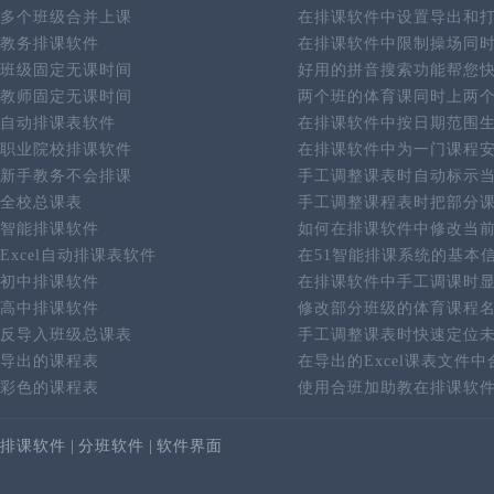
多个班级合并上课
在排课软件中设置导出和
教务排课软件
在排课软件中限制操场同
班级固定无课时间
好用的拼音搜索功能帮您
教师固定无课时间
两个班的体育课同时上两
自动排课表软件
在排课软件中按日期范围
职业院校排课软件
在排课软件中为一门课程
新手教务不会排课
手工调整课表时自动标示
全校总课表
手工调整课程表时把部分
智能排课软件
如何在排课软件中修改当
Excel自动排课表软件
在51智能排课系统的基本
初中排课软件
在排课软件中手工调课时
高中排课软件
修改部分班级的体育课程
反导入班级总课表
手工调整课表时快速定位
导出的课程表
在导出的Excel课表文件
彩色的课程表
使用合班加助教在排课软
排课软件
|
分班软件
|
软件界面