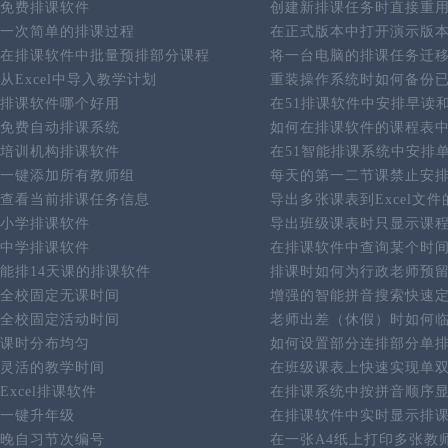
免费排课软件
创建新排课任务时直接重
一次简单的排课过程
在正式版本中打开演示版
在排课软件中批量预排部分课程
将一台电脑的排课任务迁
从Excel中导入教学计划
重装操作系统时如何备份
排课软件哪个好用
在51排课软件中安排早读
免费自动排课系统
如何在排课软件的课程表
培训机构排课软件
在51智能排课系统中安排
一键添加所有教师组
每天的第一二节课禁止安
查看当前排课任务信息
导出多张课表到Excel文
小学排课软件
导出班级课表时只显示课
中学排课软件
在排课软件中查询某个时
能排14天课的排课软件
排课时如何为行政老师预
全校固定无课时间
增强的智能拼音搜索快速
全校固定活动时间
老师出差（休假）时如何
课时分布均匀
如何设置部分连排部分单
灵活的教学时间
在班级课表上快速实现单
Excel排课软件
在排课系统中按拼音顺序
一键升年级
在排课软件中实时显示排
晚自习节次编号
在一张A4纸上打印多张教