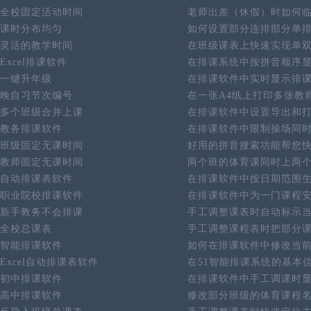
全校固定活动时间
老师出差（休假）时如何
课时分布均匀
如何设置部分连排部分单
灵活的教学时间
在班级课表上快速实现单
Excel排课软件
在排课系统中按拼音顺序
一键升年级
在排课软件中实时显示排
晚自习节次编号
在一张A4纸上打印多张教
多个班级合并上课
在排课软件中设置导出和
教务排课软件
在排课软件中限制操场同
班级固定无课时间
好用的拼音搜索功能帮您
教师固定无课时间
两个班的体育课同时上两
自动排课表软件
在排课软件中按日期范围
职业院校排课软件
在排课软件中为一门课程
新手教务不会排课
手工调整课表时自动标示
全校总课表
手工调整课程表时把部分
智能排课软件
如何在排课软件中修改当
Excel自动排课表软件
在51智能排课系统的基本
初中排课软件
在排课软件中手工调课时
高中排课软件
修改部分班级的体育课程