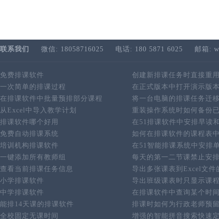
联系我们
微信: 18058716025
电话: 180 5871 6025
邮箱: w
免费排课软件
创建新排课任务时直接重
一次简单的排课过程
在正式版本中打开演示版
在排课软件中批量预排部分课程
将一台电脑的排课任务迁
从Excel中导入教学计划
重装操作系统时如何备份
排课软件哪个好用
在51排课软件中安排早读
免费自动排课系统
如何在排课软件的课程表
培训机构排课软件
在51智能排课系统中安排
一键添加所有教师组
每天的第一二节课禁止安
查看当前排课任务信息
导出多张课表到Excel文
小学排课软件
导出班级课表时只显示课
中学排课软件
在排课软件中查询某个时
能排14天课的排课软件
排课时如何为行政老师预
全校固定无课时间
增强的智能拼音搜索快速