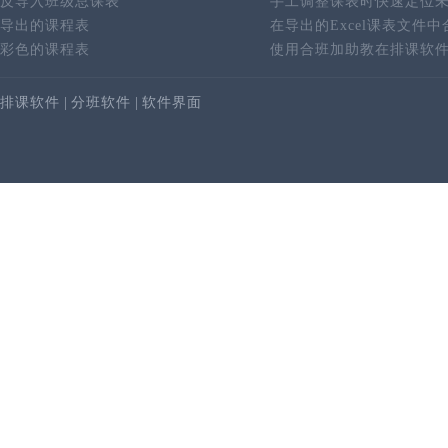
反导入班级总课表
手工调整课表时快速定位
导出的课程表
在导出的Excel课表文件
彩色的课程表
使用合班加助教在排课软
排课软件
|
分班软件
|
软件界面