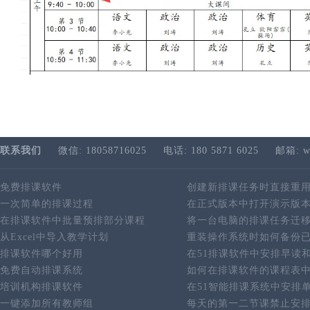
联系我们
微信: 18058716025
电话: 180 5871 6025
邮箱: w
免费排课软件
创建新排课任务时直接重
一次简单的排课过程
在正式版本中打开演示版
在排课软件中批量预排部分课程
将一台电脑的排课任务迁
从Excel中导入教学计划
重装操作系统时如何备份
排课软件哪个好用
在51排课软件中安排早读
免费自动排课系统
如何在排课软件的课程表
培训机构排课软件
在51智能排课系统中安排
一键添加所有教师组
每天的第一二节课禁止安