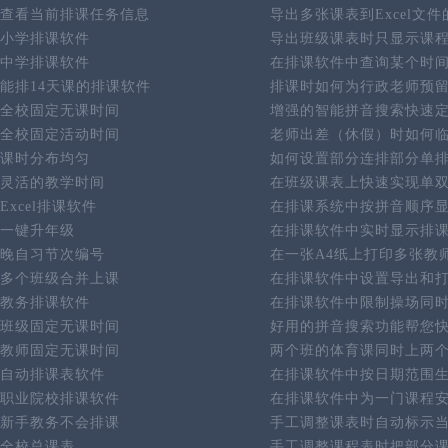
查看当前排课任务信息
导出多张课表到Excel文
小学排课软件
导出班级课表时只显示课
中学排课软件
在排课软件中查询某个时
能排14天课的排课软件
排课时如何为行政老师预
全校固定无课时间
增强的智能拼音搜索快速
全校固定活动时间
老师出差（休假）时如何
课时分布均匀
如何设置部分连排部分单
灵活的教学时间
在班级课表上快速实现单
Excel排课软件
在排课系统中按拼音顺序
一键升年级
在排课软件中实时显示排
晚自习节次编号
在一张A4纸上打印多张教
多个班级合并上课
在排课软件中设置导出和
教务排课软件
在排课软件中限制操场同
班级固定无课时间
好用的拼音搜索功能帮您
教师固定无课时间
两个班的体育课同时上两
自动排课表软件
在排课软件中按日期范围
职业院校排课软件
在排课软件中为一门课程
新手教务不会排课
手工调整课表时自动标示
全校总课表
手工调整课程表时把部分