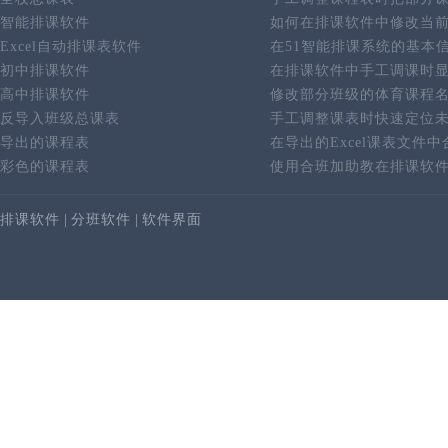
智能排课软件
如何在排课软件中修改当
Excel自动排课表软件
在51智能排课系统的基本
初中排课软件
在排课软件中手工调课时
高中排课软件
修改部分班级的体育课程
反导入班级总课表
手工调整课表时快速定位
导出的课程表
在导出的Excel课表文件
彩色的课程表
使用合班加助教在排课软
排课软件
|
分班软件
|
软件界面