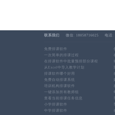
联系我们
微信: 18058716025
电话: 
免费排课软件
一次简单的排课过程
在排课软件中批量预排部分课程
从Excel中导入教学计划
排课软件哪个好用
免费自动排课系统
培训机构排课软件
一键添加所有教师组
查看当前排课任务信息
小学排课软件
中学排课软件