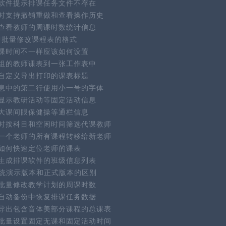
软件提示排课任务文件不存在
时支持撤销重做和查看操作历史
查看教师的周课时数统计信息
件中批量修改课程表的格式
课时间不一样应该如何设置
组的教师课表到一张工作表中
自定义导出打印的课表标题
息中的第二行使用小一号的字体
显示教研活动等固定活动信息
大课间眼保健操等通栏信息
时按科目和空闲时间筛选代课教师
一个老师的所有课程转移给新老师
如何快速定位老师的课表
生成排课软件的班级信息列表
系统演示版本和正式版本的区别
批量修改教学计划的周课时数
自动备份中恢复排课任务数据
导出包含音体美部分课程的总课表
批量设置固定无课和固定活动时间