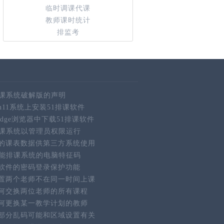
临时调课代课
教师课时统计
排监考
排课系统破解版的声明
in11系统上安装51排课软件
ft Edge浏览器中下载51排课软件
排课系统以管理员权限运行
的课表数据供第三方系统使用
智能排课系统的电脑特征码
软件的密码登录保护功能
置两个老师不在同一时间上课
何交换两位老师的所有课程
何更换某一教学计划的教师
部分乱码可能和区域设置有关