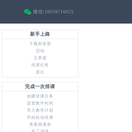
微信:18058716025
新手上路
下载和安装
启动
主界面
排课任务
退出
完成一次排课
创建排课任务
设置教学时间
导入教学计划
开始自动排课
查看周课表
手工调课