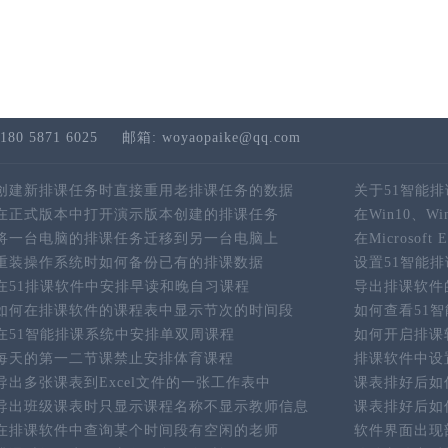
180 5871 6025
邮箱: woyaopaike@qq.com
创建新排课任务时直接重用老排课任务的数据
关于51智能
在正式版本中打开演示版本创建的排课任务
在Win10、W
将一台电脑的排课任务迁移到另一台电脑上
在Microso
重装操作系统时如何备份已有的排课数据
设置51智能
在51排课软件中安排早读和晚自习课程
导出排课软件
如何在排课软件的课程表中显示节次的时间段
如何查看51
在51智能排课系统中安排单双周课程
如何开启排课
每天的第一二节课禁止安排体育课程
排课软件中设
导出多张课表到Excel文件的一张工作表中
课表排好后如
导出班级课表时只显示课程名称不显示教师信息
课表排好后如
在排课软件中查询某个时间段有空闲的老师
软件界面出现