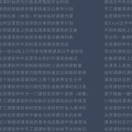
排课时如何为行政老师预留开会时间
移动文件夹后
增强的智能拼音搜索快速定位教学计划
手工调整课表
老师出差（休假）时如何临时调课代课
在排课软件中
如何设置部分连排部分单排的教学计划
在Excel文
在班级课表上快速实现单双周课程的互换
不同年级的上
在排课系统中按拼音顺序显示教师列表
导出同一教师
在排课软件中实时显示排课进度信息
在排课软件中
在一张A4纸上打印多张教师课表以节省纸张
导出时课程信
在排课软件中设置导出和打印课表的格式
在教师课表上
在排课软件中限制操场同时上课的班级数量
在课表上添加
好用的拼音搜索功能帮您快速定位班级和老师
临时调课代课
两个班的体育课同时上两个老师男女生分开
课表排好后把
在排课软件中按日期范围生成教师课时统计表
在排课软件中
在排课软件中为一门课程安排两个老师（助教）
基于模板一键
手工调整课表时自动标示当前课程的分布情况
51智能排课
手工调整课程表时把部分课程暂时放入缓冲区
在排课软件中
如何在排课软件中修改当前排课任务的名称
从排课软件的
在51智能排课系统的基本信息数据中快速查找
课表排好后只
在排课软件中手工调课时显示特殊节次的标识
在排课软件中