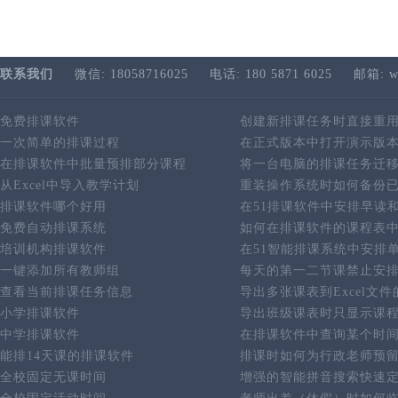
联系我们
微信: 18058716025
电话: 180 5871 6025
邮箱: w
免费排课软件
创建新排课任务时直接重
一次简单的排课过程
在正式版本中打开演示版
在排课软件中批量预排部分课程
将一台电脑的排课任务迁
从Excel中导入教学计划
重装操作系统时如何备份
排课软件哪个好用
在51排课软件中安排早读
免费自动排课系统
如何在排课软件的课程表
培训机构排课软件
在51智能排课系统中安排
一键添加所有教师组
每天的第一二节课禁止安
查看当前排课任务信息
导出多张课表到Excel文
小学排课软件
导出班级课表时只显示课
中学排课软件
在排课软件中查询某个时
能排14天课的排课软件
排课时如何为行政老师预
全校固定无课时间
增强的智能拼音搜索快速