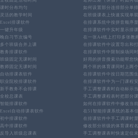
全校固定活动时间
老师出差（休假）时如何
课时分布均匀
如何设置部分连排部分单
灵活的教学时间
在班级课表上快速实现单
Excel排课软件
在排课系统中按拼音顺序
一键升年级
在排课软件中实时显示排
晚自习节次编号
在一张A4纸上打印多张教
多个班级合并上课
在排课软件中设置导出和
教务排课软件
在排课软件中限制操场同
班级固定无课时间
好用的拼音搜索功能帮您
教师固定无课时间
两个班的体育课同时上两
自动排课表软件
在排课软件中按日期范围
职业院校排课软件
在排课软件中为一门课程
新手教务不会排课
手工调整课表时自动标示
全校总课表
手工调整课程表时把部分
智能排课软件
如何在排课软件中修改当
Excel自动排课表软件
在51智能排课系统的基本
初中排课软件
在排课软件中手工调课时
高中排课软件
修改部分班级的体育课程
反导入班级总课表
手工调整课表时快速定位