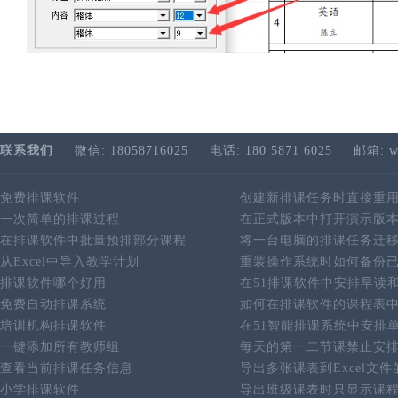
联系我们
微信: 18058716025
电话: 180 5871 6025
邮箱: w
免费排课软件
创建新排课任务时直接重
一次简单的排课过程
在正式版本中打开演示版
在排课软件中批量预排部分课程
将一台电脑的排课任务迁
从Excel中导入教学计划
重装操作系统时如何备份
排课软件哪个好用
在51排课软件中安排早读
免费自动排课系统
如何在排课软件的课程表
培训机构排课软件
在51智能排课系统中安排
一键添加所有教师组
每天的第一二节课禁止安
查看当前排课任务信息
导出多张课表到Excel文
小学排课软件
导出班级课表时只显示课