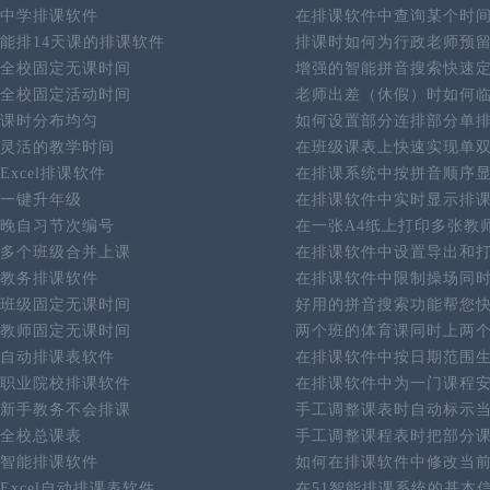
中学排课软件
在排课软件中查询某个时
能排14天课的排课软件
排课时如何为行政老师预
全校固定无课时间
增强的智能拼音搜索快速
全校固定活动时间
老师出差（休假）时如何
课时分布均匀
如何设置部分连排部分单
灵活的教学时间
在班级课表上快速实现单
Excel排课软件
在排课系统中按拼音顺序
一键升年级
在排课软件中实时显示排
晚自习节次编号
在一张A4纸上打印多张教
多个班级合并上课
在排课软件中设置导出和
教务排课软件
在排课软件中限制操场同
班级固定无课时间
好用的拼音搜索功能帮您
教师固定无课时间
两个班的体育课同时上两
自动排课表软件
在排课软件中按日期范围
职业院校排课软件
在排课软件中为一门课程
新手教务不会排课
手工调整课表时自动标示
全校总课表
手工调整课程表时把部分
智能排课软件
如何在排课软件中修改当
Excel自动排课表软件
在51智能排课系统的基本