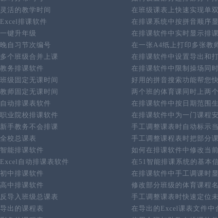
灵活的教学时间
在班级课表上快速实现单
Excel排课软件
在排课系统中按拼音顺序
一键升年级
在排课软件中实时显示排
晚自习节次编号
在一张A4纸上打印多张教
多个班级合并上课
在排课软件中设置导出和
教务排课软件
在排课软件中限制操场同
班级固定无课时间
好用的拼音搜索功能帮您
教师固定无课时间
两个班的体育课同时上两
自动排课表软件
在排课软件中按日期范围
职业院校排课软件
在排课软件中为一门课程
新手教务不会排课
手工调整课表时自动标示
全校总课表
手工调整课程表时把部分
智能排课软件
如何在排课软件中修改当
Excel自动排课表软件
在51智能排课系统的基本
初中排课软件
在排课软件中手工调课时
高中排课软件
修改部分班级的体育课程
反导入班级总课表
手工调整课表时快速定位
导出的课程表
在导出的Excel课表文件